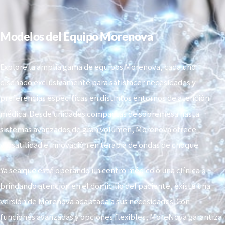
Modelos del Equipo Morenova
Explore la amplia gama de equipos Morenova, cada uno
diseñado exclusivamente para satisfacer necesidades y
preferencias específicas en distintos entornos de atención
médica. Desde unidades compactas de sobremesa hasta
sistemas avanzados de gran volumen, Morenova ofrece
versatilidad e innovación en terapia de ondas de choque.
Ya sea que esté operando un centro médico o una clínica o
brindando atención en el domicilio del paciente, existe una
versión de Morenova adaptada a sus necesidades. Con
funciones avanzadas y opciones flexibles, MoreNova garantiza