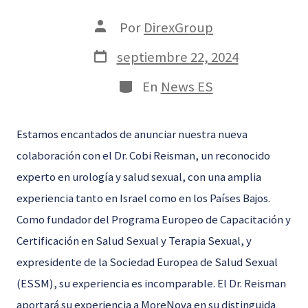
Autor
Por
DirexGroup
de
la
Fecha
septiembre 22, 2024
entrada
de
publicación
Categorías
En
News ES
Estamos encantados de anunciar nuestra nueva
colaboración con el Dr. Cobi Reisman, un reconocido
experto en urología y salud sexual, con una amplia
experiencia tanto en Israel como en los Países Bajos.
Como fundador del Programa Europeo de Capacitación y
Certificación en Salud Sexual y Terapia Sexual, y
expresidente de la Sociedad Europea de Salud Sexual
(ESSM), su experiencia es incomparable. El Dr. Reisman
aportará su experiencia a MoreNova en su distinguida