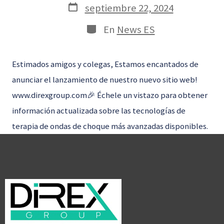
la
Fecha
septiembre 22, 2024
entrada
de
publicación
Categorías
En
News ES
Estimados amigos y colegas, Estamos encantados de
anunciar el lanzamiento de nuestro nuevo sitio web!
www.direxgroup.com🎉 Échele un vistazo para obtener
información actualizada sobre las tecnologías de
terapia de ondas de choque más avanzadas disponibles.