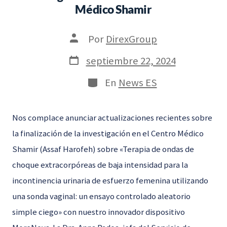
Médico Shamir
Autor
Por
DirexGroup
de
la
Fecha
septiembre 22, 2024
entrada
de
publicación
Categorías
En
News ES
Nos complace anunciar actualizaciones recientes sobre
la finalización de la investigación en el Centro Médico
Shamir (Assaf Harofeh) sobre «Terapia de ondas de
choque extracorpóreas de baja intensidad para la
incontinencia urinaria de esfuerzo femenina utilizando
una sonda vaginal: un ensayo controlado aleatorio
simple ciego» con nuestro innovador dispositivo