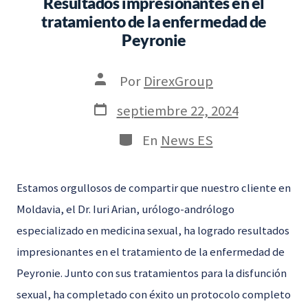
Resultados impresionantes en el
tratamiento de la enfermedad de
Peyronie
Autor
Por
DirexGroup
de
la
Fecha
septiembre 22, 2024
entrada
de
publicación
Categorías
En
News ES
Estamos orgullosos de compartir que nuestro cliente en
Moldavia, el Dr. Iuri Arian, urólogo-andrólogo
especializado en medicina sexual, ha logrado resultados
impresionantes en el tratamiento de la enfermedad de
Peyronie. Junto con sus tratamientos para la disfunción
sexual, ha completado con éxito un protocolo completo