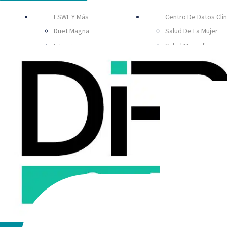
ESWL Y Más
Centro De Datos Clí
Duet Magna
Salud De La Mujer
Integra
Salud Masculina
Renova
MSD
PAD Y Cicatrización 
Heridas
Estética
CKD