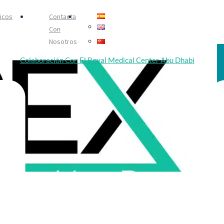
nicos
Contacta
Con
Nosotros
Colaboración Con El Royal Medical Center Abu Dhabi
De